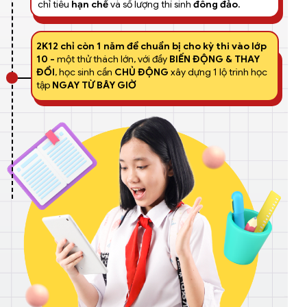
chỉ tiêu
hạn chế
và số lượng thí sinh
đông đảo
.
2K12 chỉ còn 1 năm để chuẩn bị cho kỳ thi vào lớp
10 -
một thử thách lớn, với đầy
BIẾN ĐỘNG & THAY
ĐỔI
, học sinh cần
CHỦ ĐỘNG
xây dựng 1 lộ trình học
tập
NGAY TỪ BÂY GIỜ