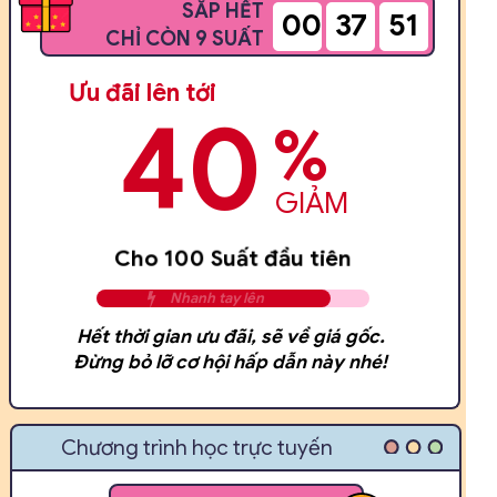
SẮP HẾT
00
37
49
CHỈ CÒN 9 SUẤT
Ưu đãi lên tới
40
%
GIẢM
T
C
r
h
o
o
n
1
g
0
n
0
g
S
à
u
y
ấ
h
t
ô
đ
m
ầ
u
n
t
a
i
y
ê
!
n
!
Nhanh tay lên
Hết thời gian ưu đãi, sẽ về giá gốc.
Đừng bỏ lỡ cơ hội hấp dẫn này nhé!
Chương trình học trực tuyến