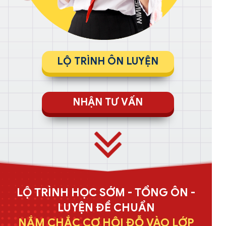
LỘ TRÌNH ÔN LUYỆN
NHẬN TƯ VẤN
LỘ TRÌNH HỌC SỚM - TỔNG ÔN -
LUYỆN ĐỀ CHUẨN
NẮM CHẮC CƠ HỘI ĐỖ VÀO LỚP