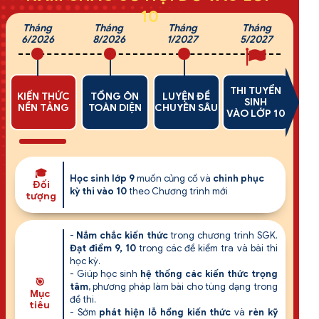
10
Tháng
Tháng
Tháng
Tháng
6/2026
8/2026
1/2027
5/2027
THI TUYỂN
KIẾN THỨC
TỔNG ÔN
LUYỆN ĐỀ
SINH
NỀN TẢNG
TOÀN DIỆN
CHUYÊN SÂU
VÀO LỚP 10
🎓
Học sinh lớp 9
muốn củng cố và
chinh phục
Đối
kỳ thi vào 10
theo Chương trình mới
tượng
-
Nắm chắc kiến thức
trong chương trình SGK.
Đạt điểm 9, 10
trong các đề kiểm tra và bài thi
học kỳ.
- Giúp học sinh
hệ thống các kiến thức trọng
🎯
tâm
, phương pháp làm bài cho tùng dạng trong
Mục
đề thi.
tiêu
- Sớm
phát hiện lỗ hổng kiến thức
và
rèn kỹ