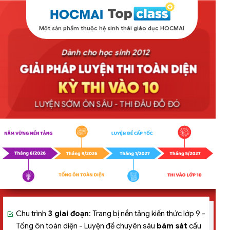
Một sản phẩm thuộc hệ sinh thái giáo dục HOCMAI
Dành cho học sinh 2012
LUYỆN SỚM ÔN SÂU - THI ĐÂU ĐỖ ĐÓ
NGAY BÂY GIỜ
Chu trình
3 giai đoạn
: Trang bị nền tảng kiến thức lớp 9 -
Tổng ôn toàn diện - Luyện đề chuyên sâu
bám sát
cấu