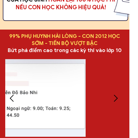
NẾU CON HỌC KHÔNG HIỆU QUẢ!
99% PHỤ HUYNH HÀI LÒNG - CON 2012 HỌC
SỚM - TIẾN BỘ VƯỢT BẬC
Bứt phá điểm cao trong các kỳ thi vào lớp 10