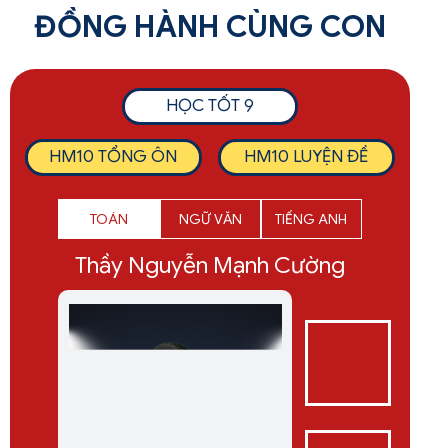
ĐỒNG HÀNH CÙNG CON
HỌC TỐT 9
HM10 TỔNG ÔN
HM10 LUYỆN ĐỀ
TOÁN
NGỮ VĂN
TIẾNG ANH
Thầy Nguyễn Mạnh Cường