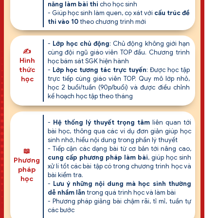
năng làm bài thi
cho học sinh
- Giúp học sinh làm quen, cọ xát với
cấu trúc đề
thi vào 10
theo chương trình mới
-
Lớp học chủ động
: Chủ động không giới hạn
✍️
cùng đội ngũ giáo viên TOP đầu. Chương trình
Hình
học bám sát SGK hiện hành
thức
-
Lớp học tương tác trực tuyến
: Được học tập
học
trực tiếp cùng giáo viên TOP. Quy mô lớp nhỏ,
học 2 buổi/tuần (90p/buổi) và được điều chỉnh
kế hoạch học tập theo tháng
-
Hệ thống lý thuyết trọng tâm
liên quan tới
bài học, thông qua các ví dụ đơn giản giúp học
sinh nhớ, hiểu nội dung trong phần lý thuyết
- Tiếp cận các dạng bài từ cơ bản tới nâng cao,
📖
cung cấp phương pháp làm bài
, giúp học sinh
Phương
xử lí tốt các bài tập có trong chương trình học và
pháp
bài kiểm tra.
học
-
Lưu ý những nội dung mà học sinh thường
dễ nhầm lẫn
trong quá trình học và làm bài
- Phương pháp giảng bài chậm rãi, tỉ mỉ, tuần tự
các bước