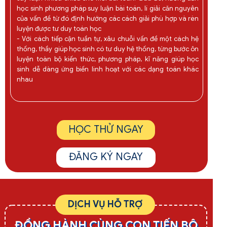
học sinh phương pháp suy luận bài toán, lí giải căn nguyên
của vấn đề từ đó định hướng các cách giải phù hợp và rèn
luyện được tư duy toán học
- Với cách tiếp cận tuần tự, xâu chuỗi vấn đề một cách hệ
thống, thầy giúp học sinh có tư duy hệ thống, từng bước ôn
luyện toàn bộ kiến thức, phương pháp, kĩ năng giúp học
sinh dễ dàng ứng biến linh hoạt với các dạng toán khác
nhau
HỌC THỬ NGAY
ĐĂNG KÝ NGAY
DỊCH VỤ HỖ TRỢ
ĐỒNG HÀNH CÙNG CON TIẾN BỘ