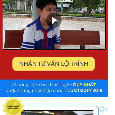
NHẬN TƯ VẤN LỘ TRÌNH
Chương trình học trực tuyến
DUY NHẤT
được chứng nhận hợp chuẩn với
CTGDPT2018