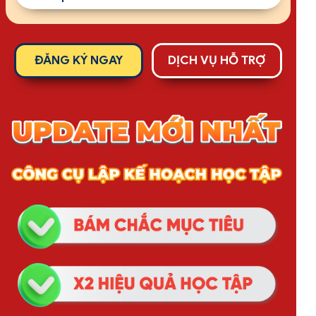
ĐĂNG KÝ NGAY
DỊCH VỤ HỖ TRỢ