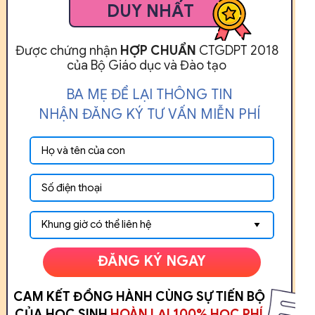
DUY NHẤT
Được chứng nhận
HỢP CHUẨN
CTGDPT 2018
của Bộ Giáo dục và Đào tạo
BA MẸ ĐỂ LẠI THÔNG TIN
NHẬN ĐĂNG KÝ TƯ VẤN MIỄN PHÍ
ĐĂNG KÝ NGAY
CAM KẾT ĐỒNG HÀNH CÙNG SỰ TIẾN BỘ
CỦA HỌC SINH
HOÀN LẠI 100% HỌC PHÍ