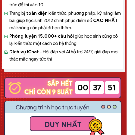
trúc đề thi vào 10.
Trang bị
toàn diện
kiến thức, phương pháp, kỹ năng làm
bài giúp học sinh 2012 chinh phục điểm số
CAO NHẤT
mà không cần phải đi học thêm.
Phòng luyện 15.000+ câu hỏi
giúp học sinh củng cố
lại kiến thức một cách có hệ thống
Dịch vụ
IChat
- Hỏi đáp với AI hỗ trợ 24/7, giải đáp mọi
thắc mắc ngay tức thì
SẮP HẾT
SẮP HẾT
00
37
49
CHỈ CÒN 9 SUẤT
CHỈ CÒN 9 SUẤT
Chương trình học trực tuyến
DUY NHẤT